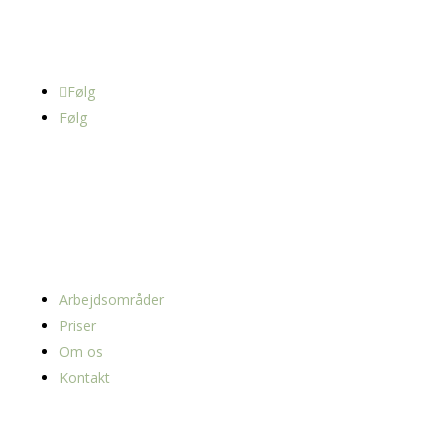
Tlf: 7370 8170
Mail: info@dyreklinikkensyd.dk
Følg
Følg
NAVIGATION
Arbejdsområder
Priser
Om os
Kontakt