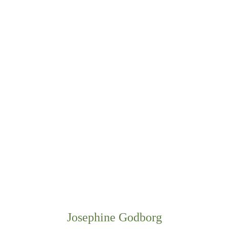
”FRA DEN MINDSTE
HVALP TIL DEN ÆLDSTE
KAT - VI ER HER FOR AT
GIVE DEM DEN BEDSTE
PLEJE, DE FORTJENER”
Josephine Godborg