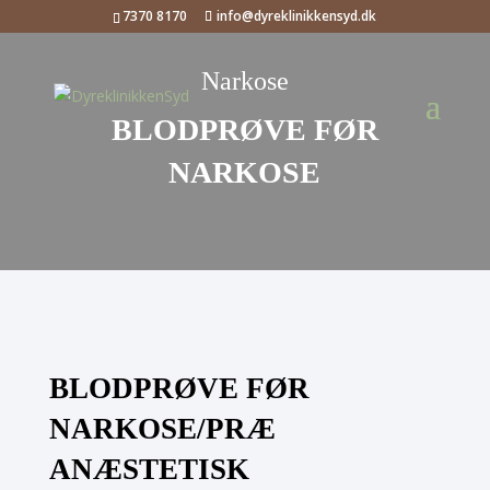
7370 8170
info@dyreklinikkensyd.dk
Narkose
BLODPRØVE FØR
NARKOSE
BLODPRØVE FØR
NARKOSE/PRÆ
ANÆSTETISK