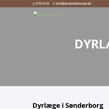
7370 8170
info@dyreklinikkensyd.dk
DYRL
Dyrlæge i Sønderborg