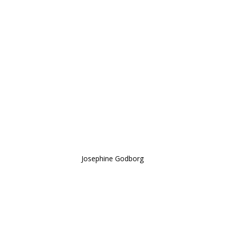
LP TIL DEN ÆLDSTE KAT - VI ER HE
BEDSTE PLEJE, DE FORTJENER”
Josephine Godborg