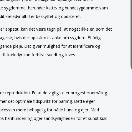
række sygdomme, herunder katte- og hundesygdomme som
dit kæledyr altid er beskyttet og opdateret.
ler appetit, kan det være tegn på, at noget ikke er, som det
søgelse, hvis der opstår mistanke om sygdom. Et årligt
gende pleje. Det giver mulighed for at identificere og
 dit kæledyr kan forblive sundt og trives.
 for reproduktion. En af de vigtigste er progesteronmåling
er det optimale tidspunkt for parring. Dette øger
rocessen mere behagelig for både hund og ejer. Med
os hanhunden og øger sandsynligheden for et sundt kuld.