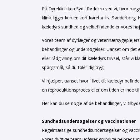
På Dyreklinikken Syd i Rødekro ved vi, hvor mege
klinik ligger kun en kort køretur fra Sønderborg. 
kæledyrs sundhed og velbefindende er vores højest
Vores team af dyrlæger og veterinærsygeplejersk
behandlinger og undersøgelser. Uanset om det 
eller rådgivning om dit kæledyrs trivsel, står vi kla
spørgsmål, så du føler dig tryg.
Vi hjælper, uanset hvor i livet dit kæledyr befind
en reproduktionsproces eller om tiden er inde til
Her kan du se nogle af de behandlinger, vi tilbyde
Sundhedsundersøgelser og vaccinationer
Regelmæssige sundhedsundersøgelser og vaccinati
Vores dygtige team udfører grundige helbredsund