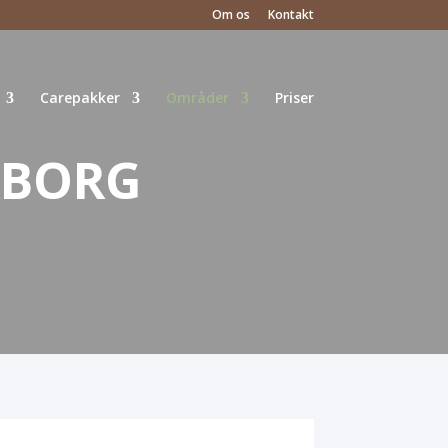
Om os
Kontakt
Carepakker
Områder
Priser
RBORG