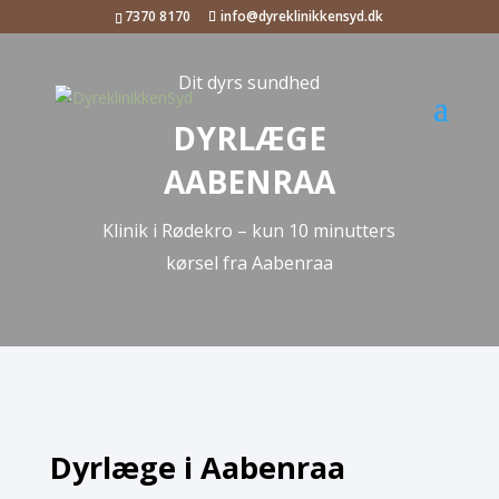
7370 8170
info@dyreklinikkensyd.dk
Dit dyrs sundhed
DYRLÆGE
AABENRAA
Klinik i Rødekro – kun 10 minutters
kørsel fra Aabenraa
Dyrlæge i Aabenraa