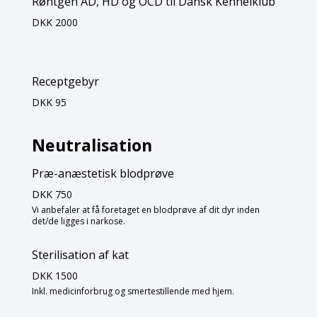
Røntgen AD, HD og OCD til Dansk Kennelklub
DKK 2000
Receptgebyr
DKK 95
Neutralisation
Præ-anæstetisk blodprøve
DKK 750
Vi anbefaler at få foretaget en blodprøve af dit dyr inden
det/de ligges i narkose.
Sterilisation af kat
DKK 1500
Inkl. medicinforbrug og smertestillende med hjem.