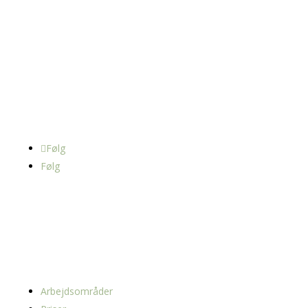
DyreklinikkenSyd
Østergade 65a,
6230 Rødekro
Tlf: 7370 8170
Mail: info@dyreklinikkensyd.dk
Følg
Følg
Navigation
Arbejdsområder