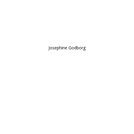
HER FOR AT GIVE DEM DEN
BEDSTE PLEJE, DE
FORTJENER”
Josephine Godborg