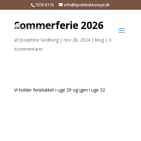
7370 8170
info@dyreklinikkensyd.dk
Sommerferie 2026
af
Josephine Godborg
|
nov 28, 2024
|
blog
|
0
Kommentarer
Vi holder ferielukket i uge 29 og igen i uge 32